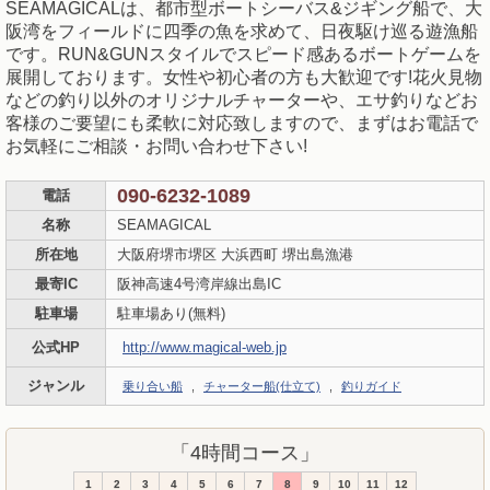
SEAMAGICALは、都市型ボートシーバス&ジギング船で、大
阪湾をフィールドに四季の魚を求めて、日夜駆け巡る遊漁船
です。RUN&GUNスタイルでスピード感あるボートゲームを
展開しております。女性や初心者の方も大歓迎です!花火見物
などの釣り以外のオリジナルチャーターや、エサ釣りなどお
客様のご要望にも柔軟に対応致しますので、まずはお電話で
お気軽にご相談・お問い合わせ下さい!
090-6232-1089
電話
名称
SEAMAGICAL
所在地
大阪府堺市堺区 大浜西町 堺出島漁港
最寄IC
阪神高速4号湾岸線出島IC
駐車場
駐車場あり(無料)
公式HP
http://www.magical-web.jp
ジャンル
乗り合い船
,
チャーター船(仕立て)
,
釣りガイド
「4時間コース」
1
2
3
4
5
6
7
8
9
10
11
12