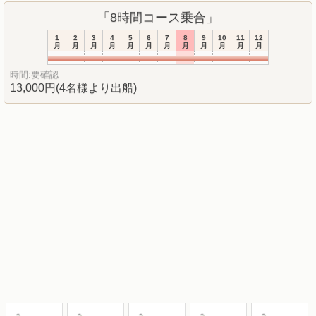
「8時間コース乗合」
1
2
3
4
5
6
7
8
9
10
11
12
月
月
月
月
月
月
月
月
月
月
月
月
時間:要確認
13,000円(4名様より出船)