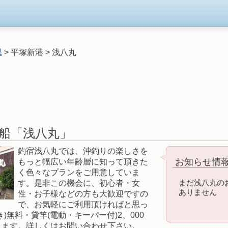
県
> 平塚新港 > 浅八丸
船「浅八丸」
釣宿浅八丸では、沖釣りの楽しさを
お知らせ情
もっと幅広い年齢層に知って頂きた
く色々なプランをご用意していま
まだ浅八丸の
す。是非この機会に、初心者・女
ありません
性・お子様などの方も大歓迎ですの
で、お気軽にご利用頂ければと思っ
)無料・貸竿(電動・キーパー付)2、000
ります。詳しくはお問い合わせ下さい。