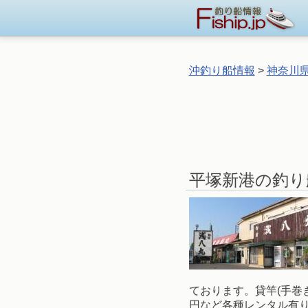
沖釣り船情報
>
神奈川
平塚新港の釣り
ております。貸竿(手巻き
円など各種レンタル有