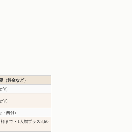
要（料金など）
セ付)
セ付)
マセ・餌付)
10名様まで・1人増プラス8,50