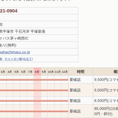
-21-0904
郎
県平塚市 千石河岸 平塚新港
イパス茅ヶ崎西IC
あり(無料)
asahachimaru.co.jp
船
,
チャーター船(仕立て)
時間
概
3月
4月
5月
6月
7月
8月
9月
10月
11月
12月
要確認
9,500円(コマ
要確認
9,500円(コマ
要確認
8,500円(コ
85,000円(
要確認
0円・餌付)