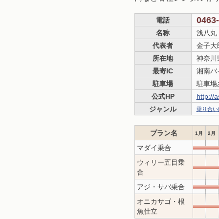
0463
電話
名称
浅八丸
代表者
金子大
所在地
神奈川
最寄IC
湘南バ
駐車場
駐車場
公式HP
http://
ジャンル
乗り合い
プラン名
1月
2月
マダイ乗合
ウィリー五目乗
合
アジ・サバ乗合
オニカサゴ・根
魚仕立