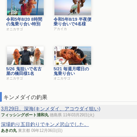
令和5年8/20 8時間
令和5年8/19 半夜便
の鬼乗り合い特別
乗り合いで4名様
便
アカイカ
オニカサゴ
5/26 鬼狙いで名古
5/21 毎週月曜日の
屋の橋田様1名
鬼乗り合い
オニカサゴ
オニカサゴ
キンメダイの釣果
3月29日。深海(キンメダイ、アコウダイ狙い)
フィッシングボート清和丸
徳島県 11年03月29日(火)
深場釣り五目釣りでキンメ沢山でした。
あきの丸
東京都 09年12月06日(日)