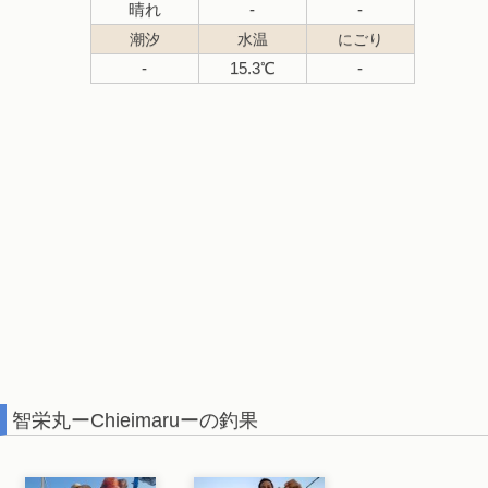
晴れ
-
-
潮汐
水温
にごり
-
15.3℃
-
智栄丸ーChieimaruーの釣果