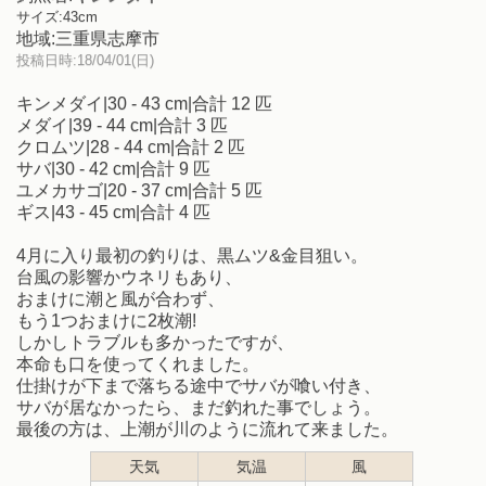
サイズ:43cm
地域:三重県志摩市
投稿日時:18/04/01(日)
キンメダイ|30 - 43 cm|合計 12 匹
メダイ|39 - 44 cm|合計 3 匹
クロムツ|28 - 44 cm|合計 2 匹
サバ|30 - 42 cm|合計 9 匹
ユメカサゴ|20 - 37 cm|合計 5 匹
ギス|43 - 45 cm|合計 4 匹
4月に入り最初の釣りは、黒ムツ&金目狙い。
台風の影響かウネリもあり、
おまけに潮と風が合わず、
もう1つおまけに2枚潮!
しかしトラブルも多かったですが、
本命も口を使ってくれました。
仕掛けが下まで落ちる途中でサバが喰い付き、
サバが居なかったら、まだ釣れた事でしょう。
最後の方は、上潮が川のように流れて来ました。
天気
気温
風